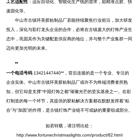
工艺适配性
：适应自动化、智能化生产线的需求，如精准点胶、快
速固化等。
中山市古镇环美胶粘制品厂若能持续聚焦行业前沿，加大研发
投入，深化与彩灯龙头企业的合作，必将在古镇庞大的灯饰产业生
态中，巩固其作为关键配套供应商的地位，并与整个产业集群一同
迈向更加光明的未来。
**
一个电话号码
13421447440**，背后连接的是一个专业、专注的
企业实体。中山市古镇环美胶粘制品厂或许不为终端消费者所熟
知，但它却是支撑“中国灯饰之都”璀璨光芒的坚实基座之一。在彩
灯制造的每一个环节，其提供的胶粘解决方案都在默默发挥着“粘
合”与“加固”的作用，是古镇灯饰产业链不可或缺的重要组成部分。
如若转载，请注明出处：
http://www.fortunechristmaslights.com/product/82.html