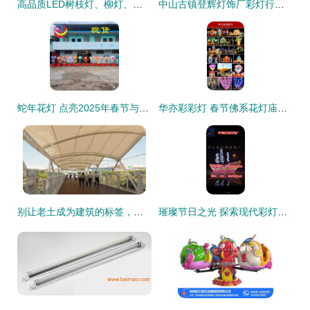
高品质LED树枝灯、柳灯、干花灯及节日装饰树枝批发——专业生产厂家直供指南
中山古镇登辉灯饰厂彩灯行情 今日价格走势与产业链解析
蛇年花灯 点亮2025年春节与元宵节的璀璨传统
华亦彩彩灯 春节佛系花灯庙会定制大型中国龙造型花灯，传承传统灯笼艺术
别让老土成为建筑的标签，湖南ETFE膜结构让你潮起来 融合彩灯制造的科技美学
璀璨节日之光 探索现代彩灯制造的艺术与技术