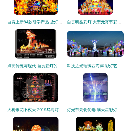
自贡上新84款研学产品 盐灯非遗与航空科创引领春假新热潮
自贡明鑫彩灯 大型元宵节彩灯中的匠心与艺术
点亮传统与现代 自贡彩灯的艺术魅力与供应链解析
科技之光璀璨西海岸 彩灯艺术点亮第31届青岛国际啤酒节
火树银花不夜天 2019乌海灯会即将璀璨登场
灯光节亮化优选 满天星彩灯串的浪漫与卓越制造工艺