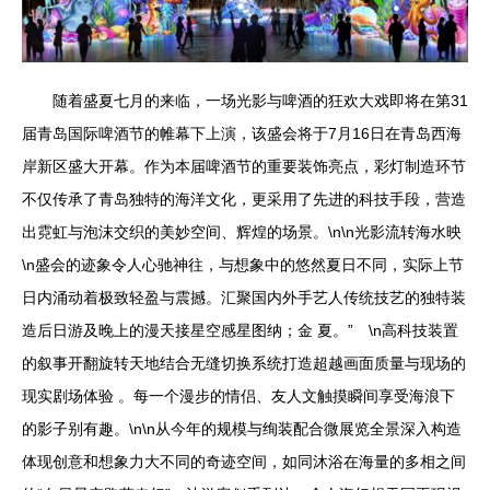
随着盛夏七月的来临，一场光影与啤酒的狂欢大戏即将在第31
届青岛国际啤酒节的帷幕下上演，该盛会将于7月16日在青岛西海
岸新区盛大开幕。作为本届啤酒节的重要装饰亮点，彩灯制造环节
不仅传承了青岛独特的海洋文化，更采用了先进的科技手段，营造
出霓虹与泡沫交织的美妙空间、辉煌的场景。\n\n光影流转海水映
\n盛会的迹象令人心驰神往，与想象中的悠然夏日不同，实际上节
日内涌动着极致轻盈与震撼。汇聚国内外手艺人传统技艺的独特装
造后日游及晚上的漫天接星空感星图纳；金 夏。” \n高科技装置
的叙事开翻旋转天地结合无缝切换系统打造超越画面质量与现场的
现实剧场体验 。每一个漫步的情侣、友人文触摸瞬间享受海浪下
的影子别有趣。\n\n从今年的规模与绚装配合微展览全景深入构造
体现创意和想象力大不同的奇迹空间，如同沐浴在海量的多相之间