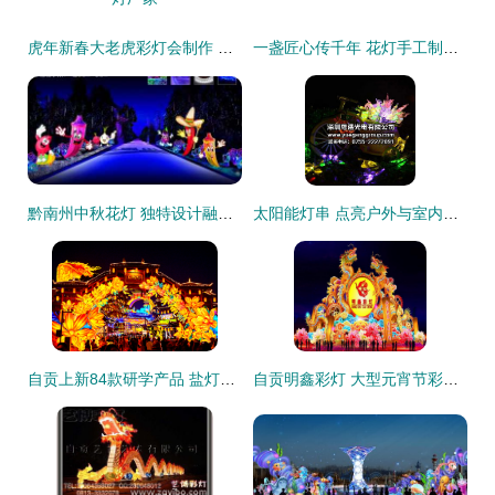
虎年新春大老虎彩灯会制作 工厂虎花灯定制来自贡锦辉彩灯厂家
一盏匠心传千年 花灯手工制作工艺与彩灯工厂的源流之旅
黔南州中秋花灯 独特设计融合民族风情，传承与创新并重
太阳能灯串 点亮户外与室内的环保之美——从生产到价格全解析
自贡上新84款研学产品 盐灯非遗与航空科创引领春假新热潮
自贡明鑫彩灯 大型元宵节彩灯中的匠心与艺术