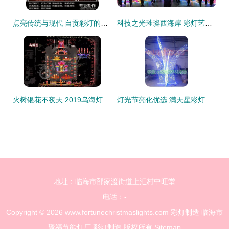
点亮传统与现代 自贡彩灯的艺术魅力与供应链解析
科技之光璀璨西海岸 彩灯艺术点亮第31届青岛国际啤酒节
火树银花不夜天 2019乌海灯会即将璀璨登场
灯光节亮化优选 满天星彩灯串的浪漫与卓越制造工艺
地址：临海市邵家渡街道上汇村中旺堂
电话：-
Copyright © 2026
www.fortunechristmaslights.com
彩灯制造
临海市
聚福节能灯厂
彩灯制造
版权所有
Sitemap